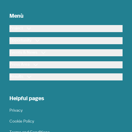
Menù
Project
Opportunity
Events & News
Press Area
Results
Helpful pages
Privacy
Cookie Policy