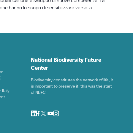
 riqualificazione e sviluppo di nuove competenze. La
che hanno lo scopo di sensibilizzare verso la
National Biodiversity Future
Center
er
.
Biodiversity constitutes the network of life, it
is important to preserve it: this was the start
 Italy
of NBFC
ent