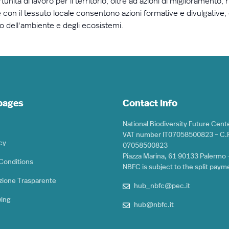
ità di lavoro per il territorio, oltre ad azioni di miglioramento,
 con il tessuto locale consentono azioni formative e divulgative, 
to
dell'ambiente
e degli ecosistemi.
 pages
Contact Info
National Biodiversity Future Cent
VAT number IT07058500823 – C.F
cy
07058500823
Piazza Marina, 61 90133 Palermo –
Conditions
NBFC is subject to the split paym
zione Trasparente
hub_nbfc@pec.it
wing
hub@nbfc.it