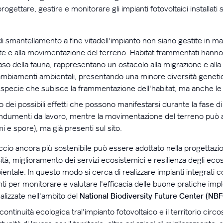
ettare, gestire e monitorare gli impianti fotovoltaici installati 
e di smantellamento a fine vita
dell'impianto
non siano gestite in ma
tente e alla movimentazione del terreno. Habitat frammentati h
aso della fauna, rappresentano un ostacolo alla migrazione e alla
cambiamenti ambientali, presentando una minore diversità genetica 
 la specie che subisce la frammentazione
dell'habitat
, ma anche le
dei possibili effetti che possono manifestarsi durante la fase di
o indumenti da lavoro, mentre la movimentazione del terreno può 
mi e spore), ma già presenti sul sito.
ancora più sostenibile può essere adottato nella progettazione,
rsità, miglioramento dei servizi ecosistemici e resilienza degli e
tale. In questo modo si cerca di realizzare impianti integrati col 
ti per monitorare e valutare
l'efficacia
delle buone pratiche impl
alizzate
nell'ambito
del
National Biodiversity Future Center (NB
 continuità ecologica tra
l'impianto
fotovoltaico e il territorio circ