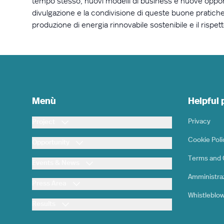
tempo stesso, nuovi modelli di business e nuove opportun
divulgazione e la condivisione di queste buone pratiche
produzione di energia rinnovabile sostenibile e il rispet
Menù
Helpful
Privacy
Project
Cookie Poli
Opportunity
Terms and 
Events & News
Amministra
Press Area
Whistleblo
Results