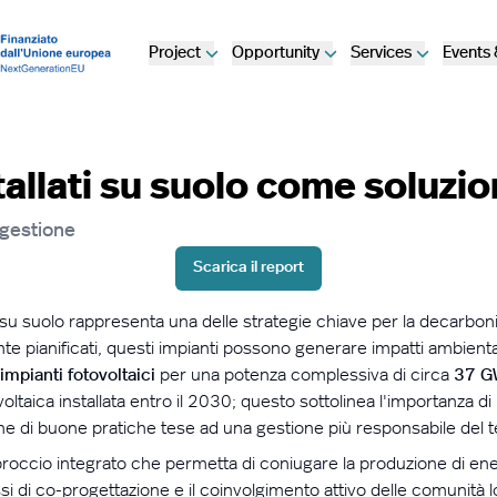
Project
Opportunity
Services
Events
tallati su suolo come soluzio
 gestione
Scarica il report
ati su suolo rappresenta una delle strategie chiave per la decarbo
 pianificati, questi impianti possono generare impatti ambientali e
mpianti fotovoltaici
per una potenza complessiva di circa
37 G
oltaica installata entro il 2030; questo sottolinea
l'importanza
di 
ne
di buone pratiche tese ad una gestione più responsabile del te
occio integrato che permetta di coniugare la produzione di energi
si di co-progettazione e il coinvolgimento attivo delle comunità 