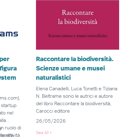
 per
Raccontare la biodiversità.
 figura
Scienze umane e musei
system
naturalistici
Elena Canadelli, Luca Tonetti e Tiziana
N. Beltrame sono le autrici e autore
ams.com
),
del libro Raccontare la biodiversità,
 startup
Carocci editore
ato nel
lla
26/05/2026
y
n ruolo di
See All
»
serire
e attività