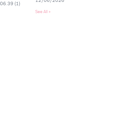
12/06/2026
bioregioni.
tecnico-operativo.
See All
»