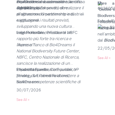
incubazione e accelerazione, accesso
imprenditoriali e accrescere la
Bio4Dreams e la comunità scientifica
Mare a 
a grant e capitali privati, oltre
competitività.”
di NBFC.
Tale sinergia consentirà di realizzare il
“Delfini 
all’attivazione di partnership industriali
programma di investimento e di
Biodivers
e istituzionali.
raggiungere i risultati previsti,
Foto dell
collabor
sviluppando una nuova cultura
naziona
imprenditoriale nell’ottica di un
Luigi Fiorentino
, Presidente NBFC
nell’ambi
rapporto più forte tra ricerca e
dal
Biodi
imprese.”
“Avere al fianco di Bio4Dreams il
Biodiver
22/05/2
National Biodiversity Future Center,
ospitato
NBFC, Centro Nazionale di Ricerca,
See All
»
Fondazio
sancisce la realizzazione di un
importante partenariato pubblico-
Elisabetta Borello
, Co-Founder, VP
privato, con l’obiettivo di mettere a
Strategy & External Relations,
sistema competenze scientifiche di
Bio4Dreams
eccellenza, progettualità e relazioni
30/07/2026
con università, centri di ricerca, enti,
See All
»
istituzioni e soggetti industriali, per
creare nuovo valore. La Missione 4,
Componente 2 del PNRR, ‘Dalla