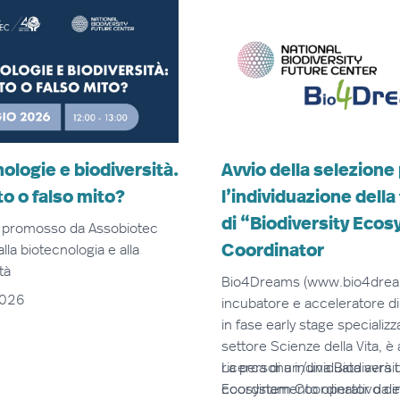
ologie e biodiversità.
Avvio della selezione
to o falso mito?
l’individuazione della
di “Biodiversity Eco
r promosso da Assobiotec
Coordinator
lla biotecnologia e alla
tà
Bio4Dreams (
www.bio4dre
026
incubatore e acceleratore di
in fase early stage specializz
settore Scienze della Vita, è a
ricerca di un/una Biodiversit
La persona individuata avrà u
Ecosystem Coordinator da in
coordinamento operativo dell