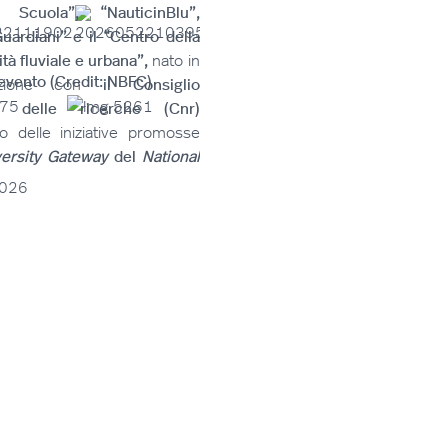
Scuola”, “NauticinBlu”,
Guardiani” e il “Centro della
ità fluviale e urbana”,
nato in
'evento (Credit: NBFC)
azione con
il Consiglio
le delle ricerche (Cnr)
to delle iniziative promosse
versity Gateway
del
National
sity Future Center
(NBFC)
e
026
 dalla sede nazionale della
ne.