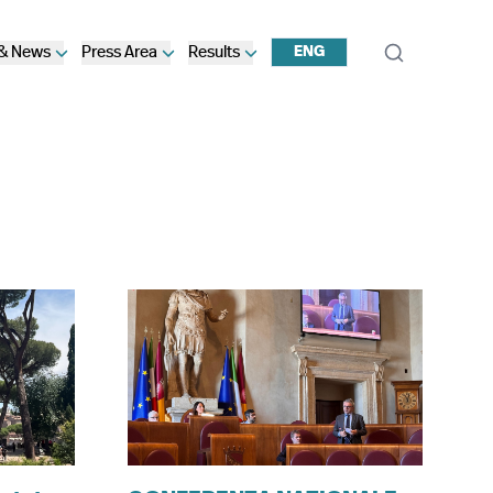
 & News
Press Area
Results
ENG