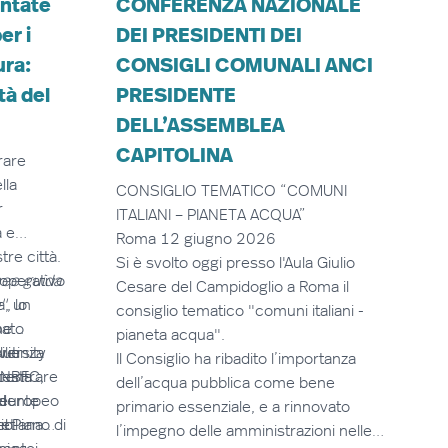
entate
CONFERENZA NAZIONALE
er i
DEI PRESIDENTI DEI
ura:
CONSIGLI COMUNALI ANCI
tà del
PRESIDENTE
DELL’ASSEMBLEA
CAPITOLINA
rare
lla
CONSIGLIO TEMATICO “COMUNI
r
ITALIANI – PIANETA ACQUA”
a e
Roma 12 giugno 2026
tre città.
Si è svolto oggi presso l'Aula Giulio
operativo
nee guida
Cesare del Campidoglio a Roma il
a"
a, un
, lo
consiglio tematico "comuni italiani -
pato
ne
pianeta acqua".
versity
ilienza
luti
Il Consiglio ha ribadito l’importanza
uesta
 centrare
i NBFC,
dell’acqua pubblica come bene
l
o europeo
idente
primario essenziale, e a rinnovato
io.
el Piano di
vetlana
l’impegno delle amministrazioni nelle