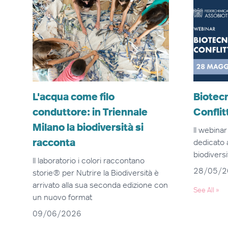
ricerca all’impresa’, si concretizza
attraverso un connubio di
competenze ed esperienze
multidisciplinari che, insieme,
potranno fare la differenza. Per
Bio4Dreams è un onore e una grande
responsabilità accogliere questa
nuova, straordinaria sfida, con la
L'acqua come filo
Biotecn
convinzione che possa portare a
conduttore: in Triennale
Conflit
risultati concreti e contribuire alla
Milano la biodiversità si
creazione di nuove imprese
Il webina
innovative e di valore per il nostro
racconta
dedicato a
Paese.”
biodiversi
Il laboratorio i colori raccontano
28/05/2
storie® per Nutrire la Biodiversità è
arrivato alla sua seconda edizione con
See All
»
un nuovo format
09/06/2026