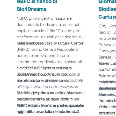
NBFC al fianco di
Giornat
Bio4Dreams
Biodive
Carta p
NBFC, primo Centro Nazionale
dedicato alla biodiversità, entra nel
Cnr, Fo
capitale sociale di Bio4Dreams per
hanno c
trasformare i risultati della ricerca in
un’iniz
nuove imprese
Il
National Biodiversity Future Center
Presiden
(NBFC)
, primo Centro Nazionale di
Consegn
ricerca e innovazione italiano
Sergio M
Venerdì
interamente dedicato alla biodiversità,
tutela de
Marevivo,
è entrato nel capitale sociale di
Nel 2025 NBFC ha pubblicato
parte di
ricerche (
Bio4Dreams S.p.A.
l’“
Avviso pubblico per la raccolta di
con una
necessi
Future
partecipazione di minoranza
manifestazioni di interesse finalizzate
.
collettiv
celebrat
La giorna
all’acquisizione di partecipazioni in
del Paese
Biodivers
anniver
società operanti come incubatori o
Si tratta del
primo caso in cui uno dei
specia
Marevivo
acceleratori nel settore della
cinque Centri Nazionali istituiti dal
Presidenz
momenti:
biodiversità
PNRR acquisisce una partecipazione
”.
Bio4Dreams è risultata
in cui ri
L’iniziat
aggiudicataria della procedura il 3
nel capitale sociale di un’azienda
istituzio
sanciti da