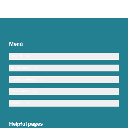
Menù
Project
Opportunity
Events & News
Press Area
Results
Helpful pages